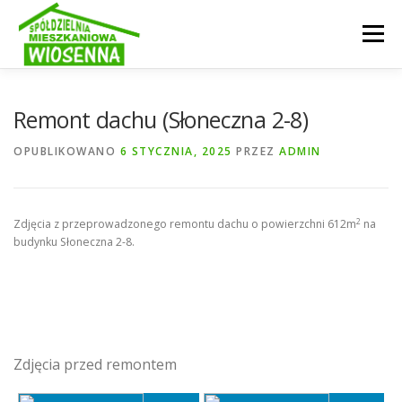
Przejdź
do
Menu
treści
INFORMACJE
OGŁOSZENIA
SPÓŁDZIELNIA
Remont dachu (Słoneczna 2-8)
OPUBLIKOWANO
6 STYCZNIA, 2025
PRZEZ
ADMIN
AKTUALNOŚCI
GALERIA
STRUKTURA
2
Zdjęcia z przeprowadzonego remontu dachu o powierzchni 612m
na
KONTAKT
E-KARTOTEKA
budynku Słoneczna 2-8.
Zdjęcia przed remontem