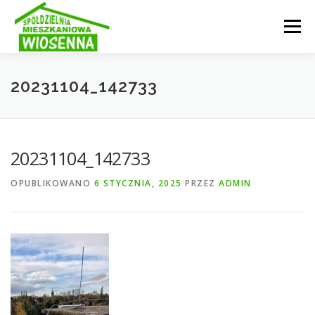
Przejdź
do
Menu
treści
INFORMACJE
OGŁOSZENIA
SPÓŁDZIELNIA
20231104_142733
AKTUALNOŚCI
GALERIA
STRUKTURA
20231104_142733
OPUBLIKOWANO
6 STYCZNIA, 2025
PRZEZ
ADMIN
KONTAKT
E-KARTOTEKA