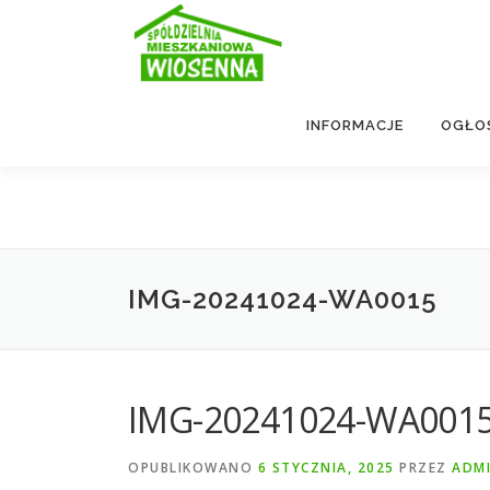
Przejdź
do
treści
INFORMACJE
OGŁO
IMG-20241024-WA0015
IMG-20241024-WA001
OPUBLIKOWANO
6 STYCZNIA, 2025
PRZEZ
ADM