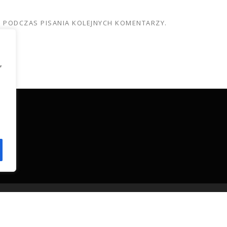
E PODCZAS PISANIA KOLEJNYCH KOMENTARZY.
,
Polityka Prywatności
| Copyright © 2024 S.M. "WIOSENNA"