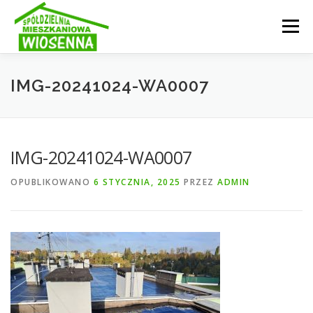
Przejdź
do
Menu
treści
INFORMACJE
OGŁOSZENIA
SPÓŁDZIELNIA
IMG-20241024-WA0007
AKTUALNOŚCI
GALERIA
STRUKTURA
IMG-20241024-WA0007
OPUBLIKOWANO
6 STYCZNIA, 2025
PRZEZ
ADMIN
KONTAKT
E-KARTOTEKA