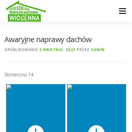
Przejdź
do
Menu
treści
INFORMACJE
OGŁOSZENIA
SPÓŁDZIELNIA
Awaryjne naprawy dachów
OPUBLIKOWANO
3 KWIETNIA, 2025
PRZEZ
ADMIN
AKTUALNOŚCI
GALERIA
STRUKTURA
Słoneczna 14
KONTAKT
E-KARTOTEKA