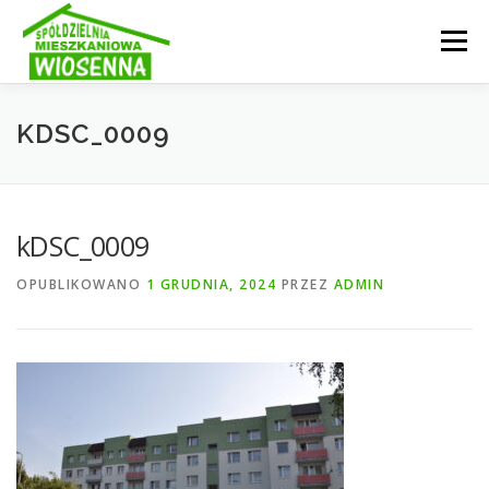
Przejdź
do
Menu
treści
INFORMACJE
OGŁOSZENIA
SPÓŁDZIELNIA
KDSC_0009
AKTUALNOŚCI
GALERIA
STRUKTURA
kDSC_0009
OPUBLIKOWANO
1 GRUDNIA, 2024
PRZEZ
ADMIN
KONTAKT
E-KARTOTEKA