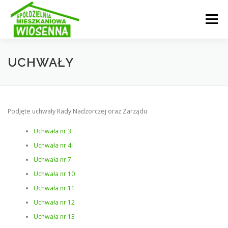
Przejdź
do
Menu
treści
INFORMACJE
OGŁOSZENIA
SPÓŁDZIELNIA
UCHWAŁY
AKTUALNOŚCI
GALERIA
STRUKTURA
Podjęte uchwały Rady Nadzorczej oraz Zarządu
Uchwała nr 3
KONTAKT
E-KARTOTEKA
Uchwała nr 4
Uchwała nr 7
Uchwała nr 10
Uchwała nr 11
Uchwała nr 12
Uchwała nr 13