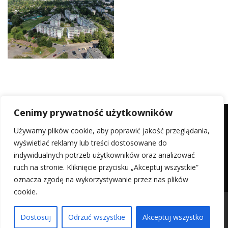
Cenimy prywatność użytkowników
Używamy plików cookie, aby poprawić jakość przeglądania,
wyświetlać reklamy lub treści dostosowane do
Razem odwiedzających:
2 990
indywidualnych potrzeb użytkowników oraz analizować
ruch na stronie. Kliknięcie przycisku „Akceptuj wszystkie”
oznacza zgodę na wykorzystywanie przez nas plików
cookie.
Polityka Prywatności
| Copyright © 2024 S.M. "WIOSENNA"
Dostosuj
Odrzuć wszystkie
Akceptuj wszystko